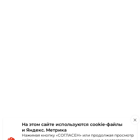
В НАЛИЧИИ
а террасная
y Decking
50х6000 мм,
 графит,
нок. Б
00 руб
за шт
В корзину
На этом сайте используются
cookie-файлы
а террасная
и Яндекс. Метрика
y Decking
50х6000 мм,
Нажимая кнопку «СОГЛАСЕН» или продолжая просмотр
 серый,