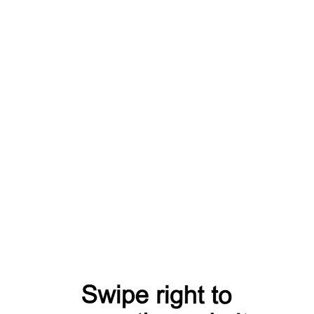
Сайдинг Дёке Люкс под
Сайдинг Дёке Люкс под
дерево, Блок-Хаус, цвет
дерево, Блок-Хаус, цвет
кедр
миндаль
681 руб
681 руб
за шт
за шт
В корзину
В корзину