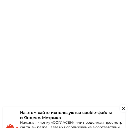
настил С-44
имер) Цвет RAL
, толщина 0.45
 руб
за м2
В корзину
На этом сайте используются
cookie-файлы
и Яндекс. Метрика
Нажимая кнопку «СОГЛАСЕН» или продолжая просмотр
сайта, вы разрешаете их использование в соответствии