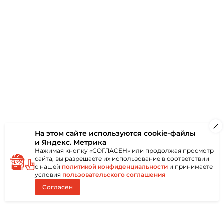
чно подходит
сейнов,
опускает влагу
.
производство
делия
чем стандартные
но
м купить
лугой доставки
На этом сайте используются
cookie-файлы
ем
и Яндекс. Метрика
л известных
Нажимая кнопку «СОГЛАСЕН» или продолжая просмотр
Ursa.
сайта, вы разрешаете их использование в соответствии
ны на всю
с нашей
политикой конфиденциальности
и принимаете
лей есть
условия
пользовательского соглашения
одукцию
Согласен
твом оплаты
картой или