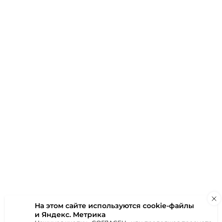
 Дёке Фелс
S), ржаной
 руб
за шт
В корзину
На этом сайте используются
cookie-файлы
и Яндекс. Метрика