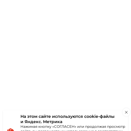
зданиями в теплых тонах. Материал элементов прочный,
ем.
ЕЧНИК ДЁКЕ
ХОМУТ
ИУМ ШОКОЛАД
УНИВЕРСА
19)
ПРЕМИУМ 
(RAL 8019)
На этом сайте используются
cookie-файлы
и Яндекс. Метрика
Нажимая кнопку «СОГЛАСЕН» или продолжая просмотр
0 ₽
127.00 ₽
за шт
з