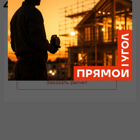
435.00
₽
/шт
Стоимость ед.
Кол-во:
Итого:
за 1шт
435
₽
Добавить в корзину
Заказать расчет