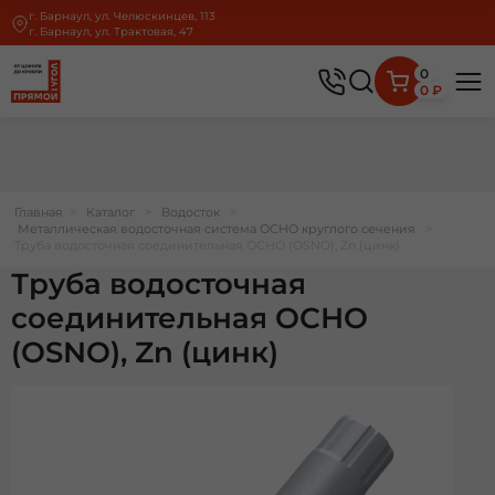
г. Барнаул, ул. Челюскинцев, 113
г. Барнаул, ул. Трактовая, 47
0
0 ₽
Главная
>
Каталог
>
Водосток
>
Металлическая водосточная система ОСНО круглого сечения
>
Труба водосточная соединительная ОСНО (OSNO), Zn (цинк)
Труба водосточная
соединительная ОСНО
(OSNO), Zn (цинк)