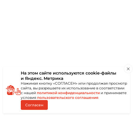
на влияние
апример,
олгим сроком
ать независимо от
беспечивает
 характеристики.
ые финансовые
На этом сайте используются
cookie-файлы
.
и Яндекс. Метрика
Нажимая кнопку «СОГЛАСЕН» или продолжая просмотр
сайта, вы разрешаете их использование в соответствии
с нашей
политикой конфиденциальности
и принимаете
условия
пользовательского соглашения
Согласен
Каталог
Доставка
Акции
Контакты