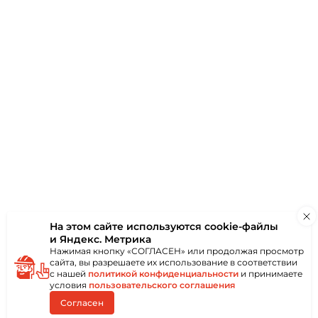
ванного листа
вельного покрытия
 нанесено
профнастил
рах (2.0, 3.0 и 6.0
арезан любого
 (от 0,5 до 12.0 м в
оставлен отдельно
мы, что
преимущества:
ношению цены и
ходимыми
ества монтажа
На этом сайте используются
cookie-файлы
и Яндекс. Метрика
Нажимая кнопку «СОГЛАСЕН» или продолжая просмотр
сайта, вы разрешаете их использование в соответствии
с нашей
политикой конфиденциальности
и принимаете
условия
пользовательского соглашения
Согласен