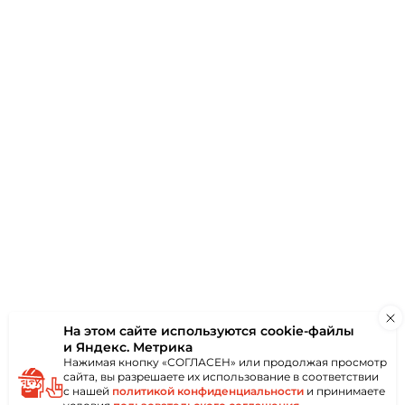
аю
ки
Отзывы
(0)
чный материал,
 пород древесины.
ть рельефной,
,
 напольных
На этом сайте используются
cookie-файлы
х и верандах.
и Яндекс. Метрика
Нажимая кнопку «СОГЛАСЕН» или продолжая просмотр
сайта, вы разрешаете их использование в соответствии
с нашей
политикой конфиденциальности
и принимаете