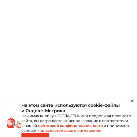
ки
Отзывы
(0)
отделки помещений
лажностью воздуха:
ечные, бассейны и
ого исполнения не
псокартона
заключается в
отталкивающих
кой пропитке
иста от поражения
На этом сайте используются
cookie-файлы
и Яндекс. Метрика
Нажимая кнопку «СОГЛАСЕН» или продолжая просмотр
сайта, вы разрешаете их использование в соответствии
с нашей
политикой конфиденциальности
и принимаете
условия
пользовательского соглашения