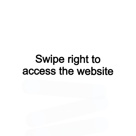
Оплата водителю
Гарантия
у
на месте
от производителя
₽
/упак
Кол-во:
Итого:
за 1упак
1115
₽
 корзину
Заказать расчет