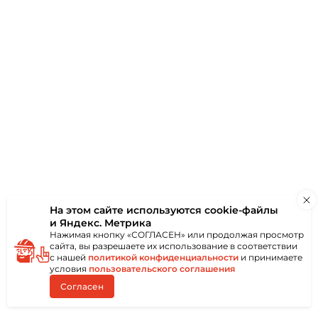
ает дополнительную
ечек. Также
бразным шлицем,
 простота
XMER является
льной системы
стью
ии. Компания
струю и надежную
е
ю по всем
м и использованием
На этом сайте используются
cookie-файлы
и Яндекс. Метрика
Нажимая кнопку «СОГЛАСЕН» или продолжая просмотр
сайта, вы разрешаете их использование в соответствии
с нашей
политикой конфиденциальности
и принимаете
условия
пользовательского соглашения
Согласен