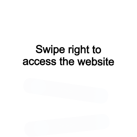
:
5‚5 мм.
:
60 мкм.
роизводится УФ-
й краской в цвета
 покрытие
лужбы саморезов (не
ллическая шайба с
ет плотное
талла (кровли) к
препятствует