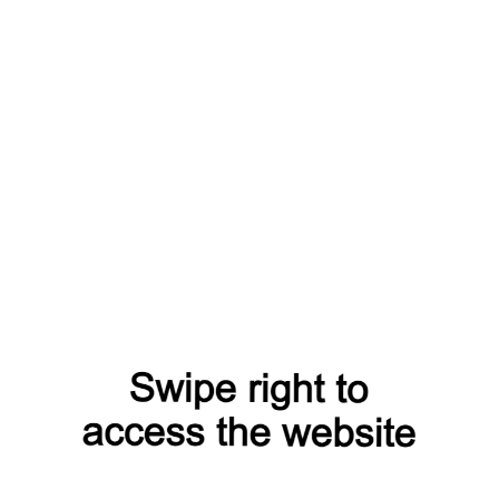
 гипсокартона
ётке. Саморез
ым.