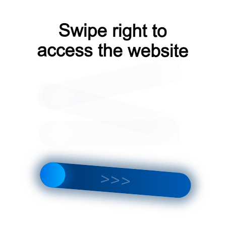
₽
/упак
Кол-во:
Итого:
за 1упак
290
₽
 корзину
Заказать расчет