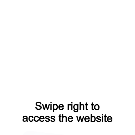
ного крепления
ой или пластиковой
стве.