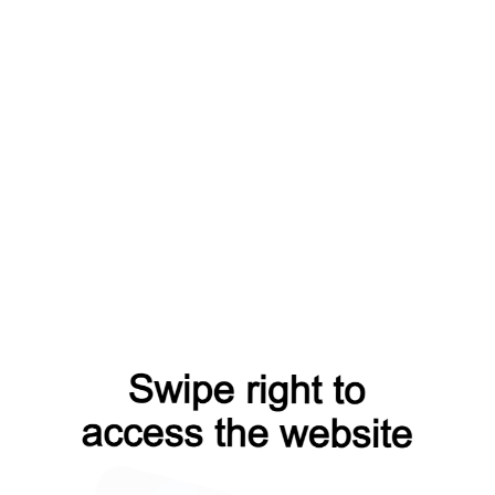
ного крепления
ой или пластиковой
стве.