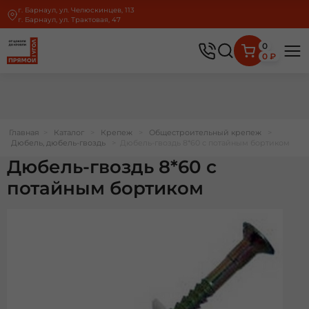
г. Барнаул, ул. Челюскинцев, 113
г. Барнаул, ул. Трактовая, 47
0
0 ₽
Главная
>
Каталог
>
Крепеж
>
Общестроительный крепеж
>
Дюбель, дюбель-гвоздь
>
Дюбель-гвоздь 8*60 с потайным бортиком
Дюбель-гвоздь 8*60 с
потайным бортиком