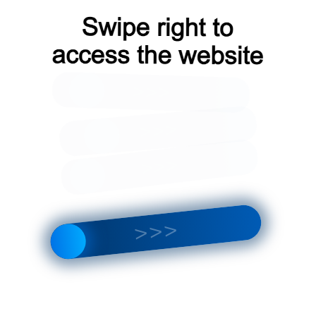
ке:
15 шт
Оплата водителю
Гарантия
у
на месте
от производителя
₽
/шт
Кол-во:
Итого:
за 1шт
553
₽