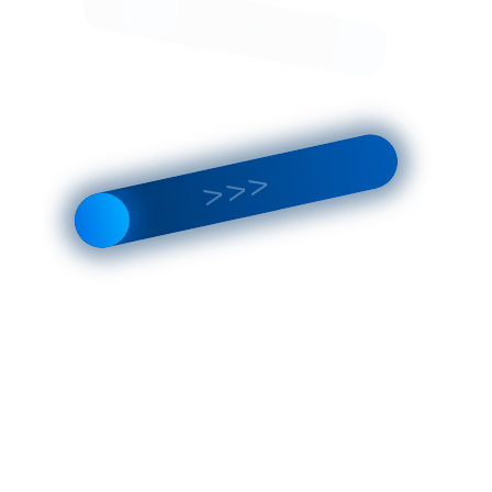
Количество
листов
няйте у менеджера
зину
ет