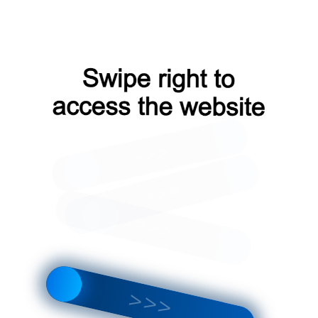
Оплата водителю
Гарантия
у
на месте
от производителя
₽
/шт
Кол-во:
Итого:
за 1шт
596
₽