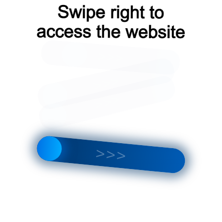
8 и 0,5 мм
Оплата водителю
Гарантия
у
на месте
от производителя
₽
/шт
Кол-во:
Итого:
за 1шт
4685
₽
 корзину
Заказать расчет