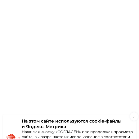
аю
ки
Отзывы
(0)
я усиления тяги,
ч и предохранения
На этом сайте используются
cookie-файлы
ков.
и Яндекс. Метрика
Нажимая кнопку «СОГЛАСЕН» или продолжая просмотр
сайта, вы разрешаете их использование в соответствии