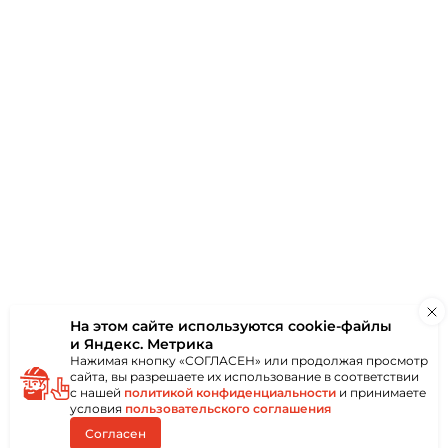
аю
ки
Отзывы
(0)
На этом сайте используются
cookie-файлы
от влаги и пыли.
и Яндекс. Метрика
Нажимая кнопку «СОГЛАСЕН» или продолжая просмотр
сайта, вы разрешаете их использование в соответствии
с нашей
политикой конфиденциальности
и принимаете
условия
пользовательского соглашения
Согласен