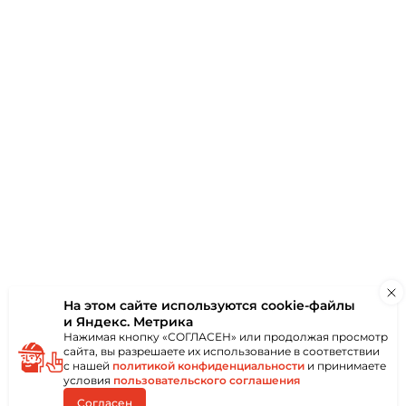
ки
Отзывы
(0)
онколистового
ным или пластиковым
иям без
Применяется в
х, монтажных,
так и снаружи
ются при помощи
ообразной битой.
троконечный
бой,
ма и надёжность
еской головкой со
На этом сайте используются
cookie-файлы
и Яндекс. Метрика
Нажимая кнопку «СОГЛАСЕН» или продолжая просмотр
сайта, вы разрешаете их использование в соответствии
с нашей
политикой конфиденциальности
и принимаете
условия
пользовательского соглашения
Согласен