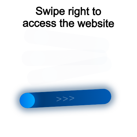
Оплата водителю
Гарантия
у
на месте
от производителя
упак
Кол-во:
Итого:
за 1упак
47.10
₽