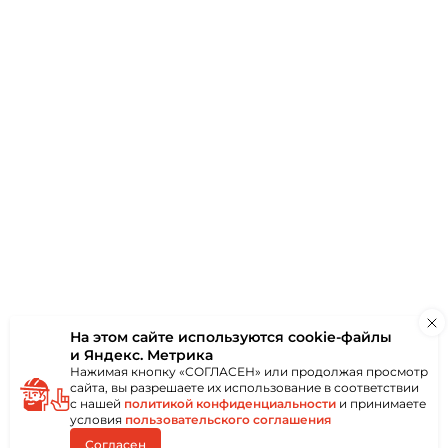
ки
Отзывы
(0)
онколистового
ным или пластиковым
иям без
Применяется в
х, монтажных,
так и снаружи
ются при помощи
ообразной битой.
троконечный
бой,
ма и надёжность
еской головкой со
На этом сайте используются
cookie-файлы
и Яндекс. Метрика
Нажимая кнопку «СОГЛАСЕН» или продолжая просмотр
сайта, вы разрешаете их использование в соответствии
с нашей
политикой конфиденциальности
и принимаете
условия
пользовательского соглашения
Согласен