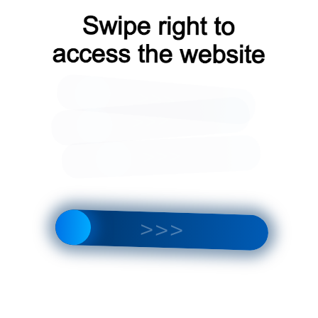
Оплата водителю
Гарантия
у
на месте
от производителя
/упак
Кол-во:
Итого:
за 1упак
82.60
₽