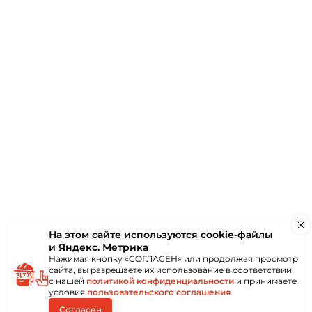
ки
Отзывы
(0)
онколистового
ным или пластиковым
иям без
Применяется в
х, монтажных,
так и снаружи
ются при помощи
ообразной битой.
троконечный
бой,
ма и надёжность
еской головкой со
На этом сайте используются
cookie-файлы
и Яндекс. Метрика
Нажимая кнопку «СОГЛАСЕН» или продолжая просмотр
сайта, вы разрешаете их использование в соответствии
с нашей
политикой конфиденциальности
и принимаете
условия
пользовательского соглашения
Согласен