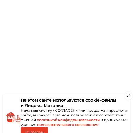
ки
Отзывы
(0)
онколистового
ным или пластиковым
иям без
Применяется в
х, монтажных,
так и снаружи
ются при помощи
ообразной битой.
троконечный
бой,
ма и надёжность
еской головкой со
На этом сайте используются
cookie-файлы
и Яндекс. Метрика
Нажимая кнопку «СОГЛАСЕН» или продолжая просмотр
сайта, вы разрешаете их использование в соответствии
с нашей
политикой конфиденциальности
и принимаете
условия
пользовательского соглашения
Согласен