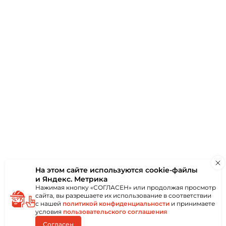
ки
Отзывы
(0)
онколистового
ным или пластиковым
иям без
Применяется в
х, монтажных,
так и снаружи
ются при помощи
ообразной битой.
троконечный
бой,
ма и надёжность
еской головкой со
На этом сайте используются
cookie-файлы
и Яндекс. Метрика
Нажимая кнопку «СОГЛАСЕН» или продолжая просмотр
сайта, вы разрешаете их использование в соответствии
с нашей
политикой конфиденциальности
и принимаете
условия
пользовательского соглашения
Согласен