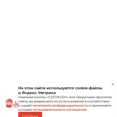
ки
Отзывы
(0)
онколистового
ным или пластиковым
иям без
Применяется в
х, монтажных,
так и снаружи
ются при помощи
ообразной битой.
троконечный
бой,
ма и надёжность
еской головкой со
На этом сайте используются
cookie-файлы
и Яндекс. Метрика
Нажимая кнопку «СОГЛАСЕН» или продолжая просмотр
сайта, вы разрешаете их использование в соответствии
с нашей
политикой конфиденциальности
и принимаете
условия
пользовательского соглашения
Согласен